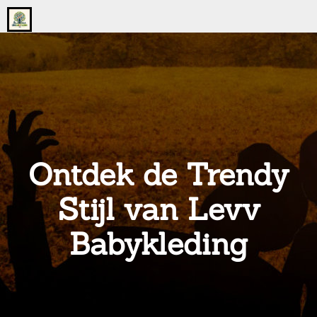
Go
to
the
home
page
of
onsgrotegezin.nl
Ontdek de Trendy
Stijl van Levv
Babykleding