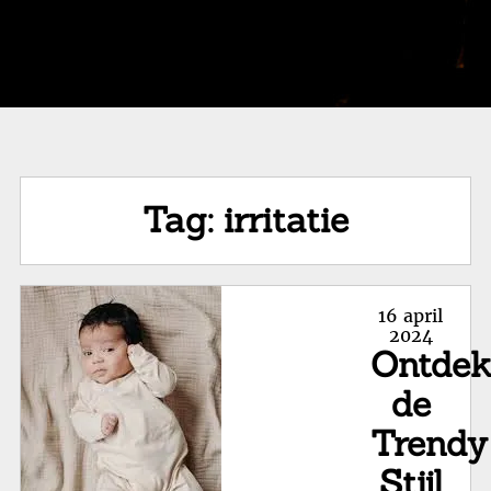
Tag:
irritatie
Posted
16 april
on
2024
Ontde
de
Trendy
Stijl