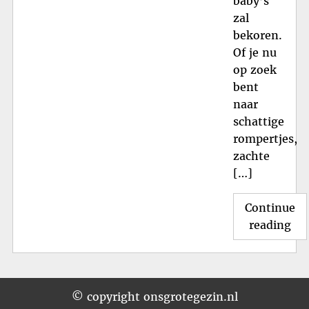
baby’s
zal
bekoren.
Of je nu
op zoek
bent
naar
schattige
rompertjes,
zachte
[…]
Continue
"O
reading
de
Tr
Stij
va
© copyright onsgrotegezin.nl