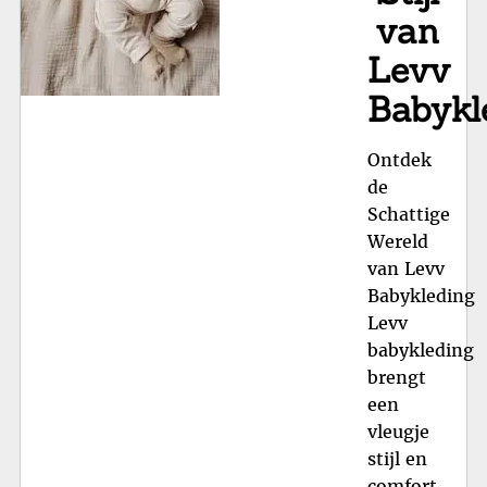
van
Levv
Babykl
Ontdek
de
Schattige
Wereld
van Levv
Babykleding
Levv
babykleding
brengt
een
vleugje
stijl en
comfort