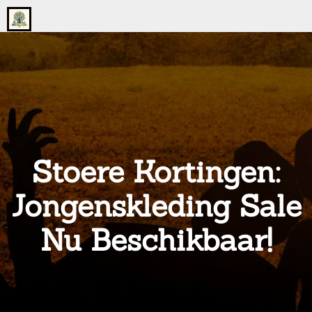
Go
to
the
home
page
of
onsgrotegezin.nl
Stoere Kortingen:
Jongenskleding Sale
Nu Beschikbaar!