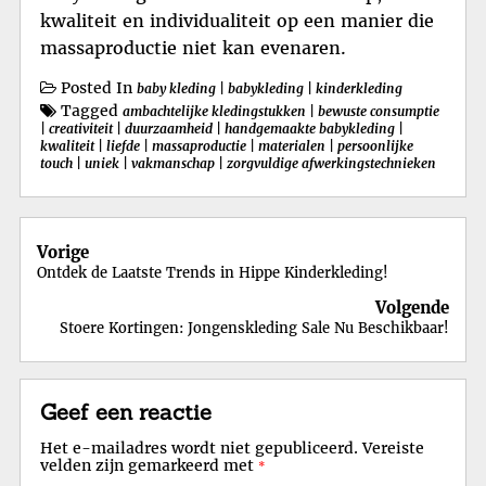
kwaliteit en individualiteit op een manier die
massaproductie niet kan evenaren.
Posted In
baby kleding
|
babykleding
|
kinderkleding
Tagged
ambachtelijke kledingstukken
|
bewuste consumptie
|
creativiteit
|
duurzaamheid
|
handgemaakte babykleding
|
kwaliteit
|
liefde
|
massaproductie
|
materialen
|
persoonlijke
touch
|
uniek
|
vakmanschap
|
zorgvuldige afwerkingstechnieken
Berichtnavigatie
Vorige
Ontdek de Laatste Trends in Hippe Kinderkleding!
Volgende
Stoere Kortingen: Jongenskleding Sale Nu Beschikbaar!
Geef een reactie
Het e-mailadres wordt niet gepubliceerd.
Vereiste
velden zijn gemarkeerd met
*