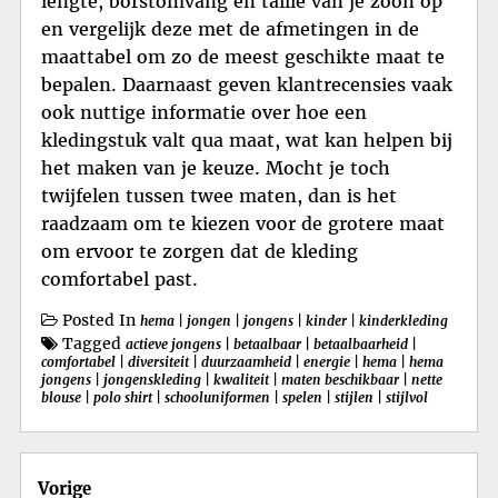
lengte, borstomvang en taille van je zoon op
en vergelijk deze met de afmetingen in de
maattabel om zo de meest geschikte maat te
bepalen. Daarnaast geven klantrecensies vaak
ook nuttige informatie over hoe een
kledingstuk valt qua maat, wat kan helpen bij
het maken van je keuze. Mocht je toch
twijfelen tussen twee maten, dan is het
raadzaam om te kiezen voor de grotere maat
om ervoor te zorgen dat de kleding
comfortabel past.
Posted In
hema
|
jongen
|
jongens
|
kinder
|
kinderkleding
Tagged
actieve jongens
|
betaalbaar
|
betaalbaarheid
|
comfortabel
|
diversiteit
|
duurzaamheid
|
energie
|
hema
|
hema
jongens
|
jongenskleding
|
kwaliteit
|
maten beschikbaar
|
nette
blouse
|
polo shirt
|
schooluniformen
|
spelen
|
stijlen
|
stijlvol
Berichtnavigatie
Vorige