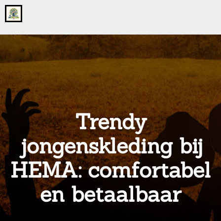
Go
to
the
home
page
of
onsgrotegezin.nl
Trendy
jongenskleding bij
HEMA: comfortabel
en betaalbaar