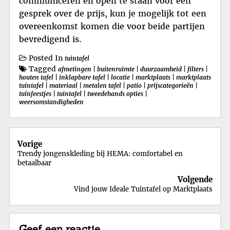
communiceren en open te staan voor een
gesprek over de prijs, kun je mogelijk tot een
overeenkomst komen die voor beide partijen
bevredigend is.
Posted In
tuintafel
Tagged
afmetingen
|
buitenruimte
|
duurzaamheid
|
filters
|
houten tafel
|
inklapbare tafel
|
locatie
|
marktplaats
|
marktplaats
tuintafel
|
materiaal
|
metalen tafel
|
patio
|
prijscategorieën
|
tuinfeestjes
|
tuintafel
|
tweedehands opties
|
weersomstandigheden
Berichtnavigatie
Vorige
Trendy jongenskleding bij HEMA: comfortabel en
betaalbaar
Volgende
Vind jouw Ideale Tuintafel op Marktplaats
Geef een reactie