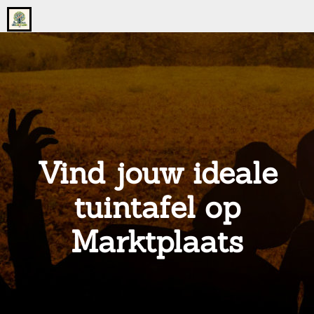
Go
to
the
home
page
of
onsgrotegezin.nl
Vind jouw ideale
tuintafel op
Marktplaats