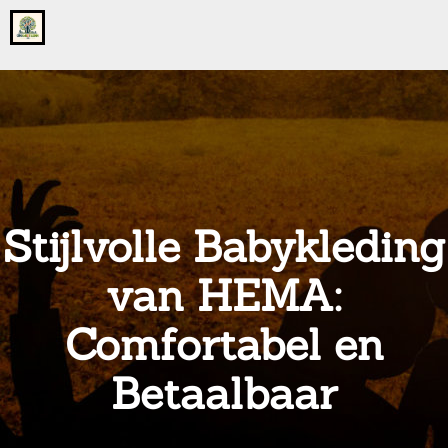
Go
to
the
home
page
of
onsgrotegezin.nl
Stijlvolle Babykleding
van HEMA:
Comfortabel en
Betaalbaar