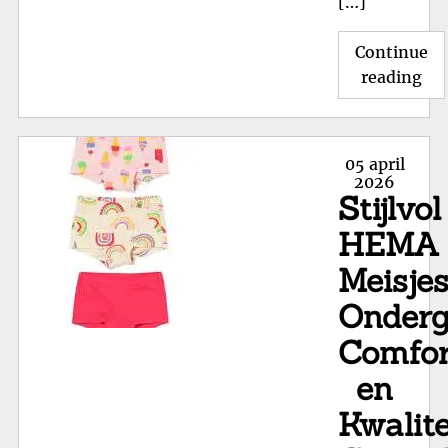
[…]
Continue
"St
reading
Bab
va
HE
Posted
05 april
Com
on
2026
Stijlvol
en
Bet
HEMA
Meisje
Onderg
Comfor
en
Kwalite