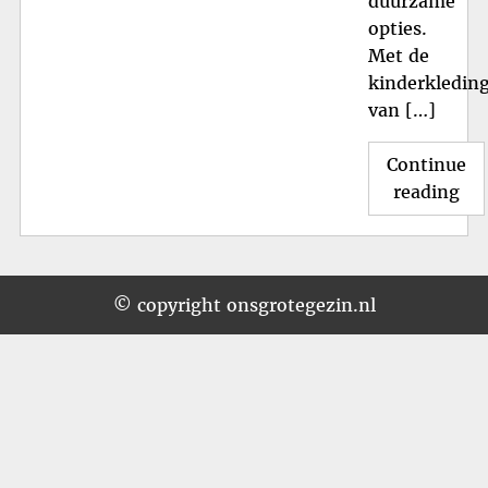
duurzame
opties.
Met de
kinderkleding
van […]
Continue
"T
reading
en
Du
HE
Kin
© copyright onsgrotegezin.nl
voo
Jo
Kle