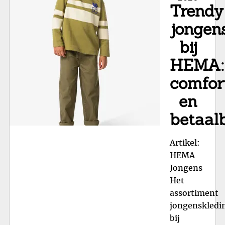
Trendy
en
Kwa
jongen
Ge
bij
HEMA:
comfor
en
betaal
Artikel:
HEMA
Jongens
Het
assortiment
jongenskledi
bij