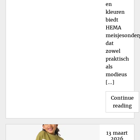
en
kleuren
biedt
HEMA
meisjesonder
dat
zowel
praktisch
als
modieus
[…]
Continue
"St
reading
HE
Mei
On
Posted
13 maart
Co
on
2026