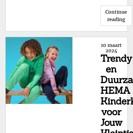
Continue
"T
reading
jon
bij
HE
Posted
10 maart
com
on
2024
Trendy
en
bet
en
Duurz
HEMA
Kinder
voor
Jouw