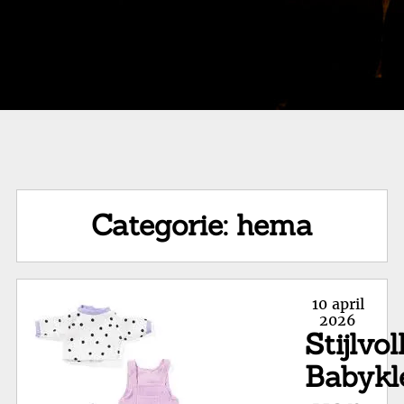
Categorie:
hema
Posted
10 april
on
2026
Stijlvol
Babykl