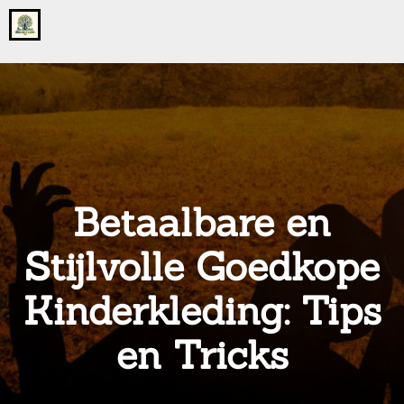
Go
to
the
home
page
of
onsgrotegezin.nl
Betaalbare en
Stijlvolle Goedkope
Kinderkleding: Tips
en Tricks