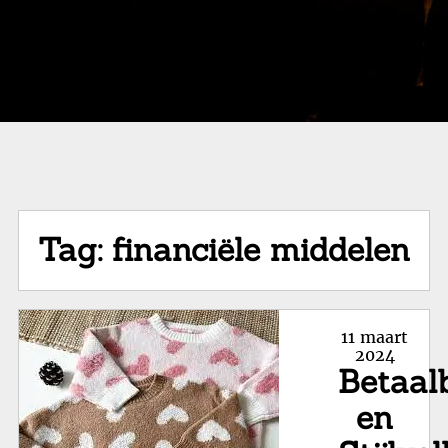
Tag:
financiële middelen
Posted
11 maart
on
2024
Betaal
en