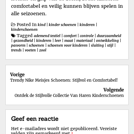
comfortabel en veilig kunnen blijven spelen in
alle seizoenen.
Posted In
kind
|
kinder schoenen
|
kinderen
|
kinderschoenen
Tagged
ademend textiel
|
comfort
|
controle
|
duurzaamheid
|
gezondheid
|
kinderen
|
leer
|
maat
|
materiaal
|
ontwikkeling
|
pasvorm
|
schoenen
|
schoenen voor kinderen
|
sluiting
|
stijl
|
trends
|
voeten
|
zool
Berichtnavigatie
Vorige
Trendy Nike Meisjes Schoenen: Stijlvol en Comfortabel!
Volgende
Ontdek de Stijlvolle Collectie Van Haren Kinderschoenen
Geef een reactie
Het e-mailadres wordt niet gepubliceerd.
Vereiste
velden zijn gemarkeerd met
*