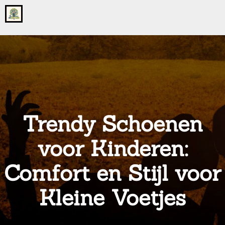
Go
to
the
home
page
of
onsgrotegezin.nl
Trendy Schoenen
voor Kinderen:
Comfort en Stijl voor
Kleine Voetjes