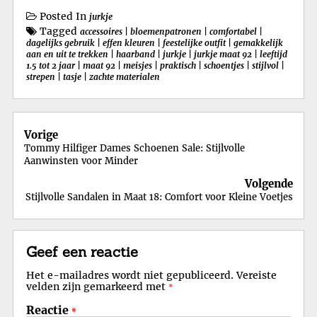
Posted In
jurkje
Tagged
accessoires
|
bloemenpatronen
|
comfortabel
|
dagelijks gebruik
|
effen kleuren
|
feestelijke outfit
|
gemakkelijk
aan en uit te trekken
|
haarband
|
jurkje
|
jurkje maat 92
|
leeftijd
1.5 tot 2 jaar
|
maat 92
|
meisjes
|
praktisch
|
schoentjes
|
stijlvol
|
strepen
|
tasje
|
zachte materialen
Berichtnavigatie
Vorige
Tommy Hilfiger Dames Schoenen Sale: Stijlvolle
Aanwinsten voor Minder
Volgende
Stijlvolle Sandalen in Maat 18: Comfort voor Kleine Voetjes
Geef een reactie
Het e-mailadres wordt niet gepubliceerd.
Vereiste
velden zijn gemarkeerd met
*
Reactie
*