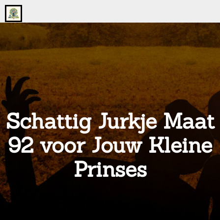
Go
to
the
home
page
of
onsgrotegezin.nl
Schattig Jurkje Maat
92 voor Jouw Kleine
Prinses