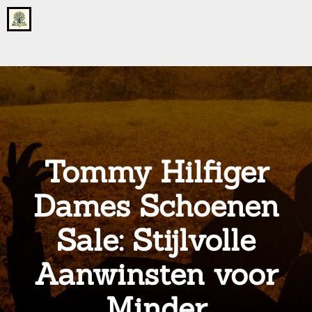
Go
to
the
home
page
of
onsgrotegezin.nl
Tommy Hilfiger
Dames Schoenen
Sale: Stijlvolle
Aanwinsten voor
Minder