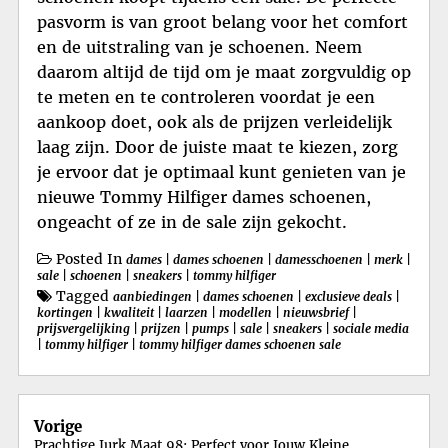
pasvorm is van groot belang voor het comfort
en de uitstraling van je schoenen. Neem
daarom altijd de tijd om je maat zorgvuldig op
te meten en te controleren voordat je een
aankoop doet, ook als de prijzen verleidelijk
laag zijn. Door de juiste maat te kiezen, zorg
je ervoor dat je optimaal kunt genieten van je
nieuwe Tommy Hilfiger dames schoenen,
ongeacht of ze in de sale zijn gekocht.
Posted In
dames
|
dames schoenen
|
damesschoenen
|
merk
|
sale
|
schoenen
|
sneakers
|
tommy hilfiger
Tagged
aanbiedingen
|
dames schoenen
|
exclusieve deals
|
kortingen
|
kwaliteit
|
laarzen
|
modellen
|
nieuwsbrief
|
prijsvergelijking
|
prijzen
|
pumps
|
sale
|
sneakers
|
sociale media
|
tommy hilfiger
|
tommy hilfiger dames schoenen sale
Berichtnavigatie
Vorige
Prachtige Jurk Maat 98: Perfect voor Jouw Kleine