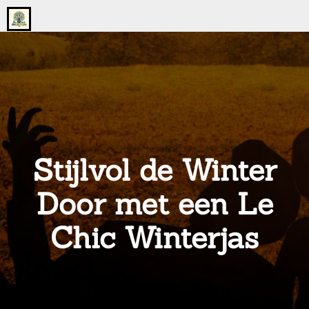
Go
to
the
home
page
of
onsgrotegezin.nl
Stijlvol de Winter
Door met een Le
Chic Winterjas