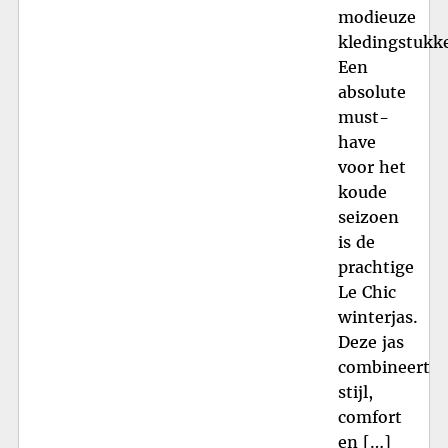
modieuze
kledingstukk
Een
absolute
must-
have
voor het
koude
seizoen
is de
prachtige
Le Chic
winterjas.
Deze jas
combineert
stijl,
comfort
en […]