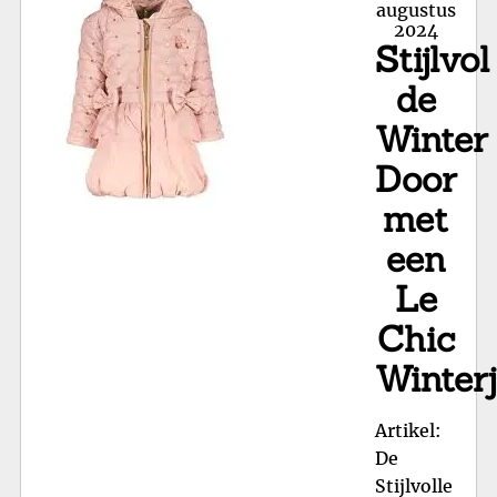
me
on
augustus
2024
ee
Stijlvol
Le
Chi
de
mei
Winter
win
Door
met
een
Le
Chic
Winter
Artikel:
De
Stijlvolle