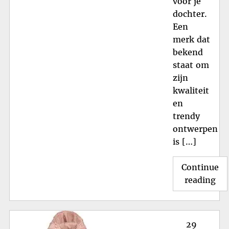
voor je
dochter.
Een
merk dat
bekend
staat om
zijn
kwaliteit
en
trendy
ontwerpen
is […]
Continue
"St
reading
de
win
do
Posted
29