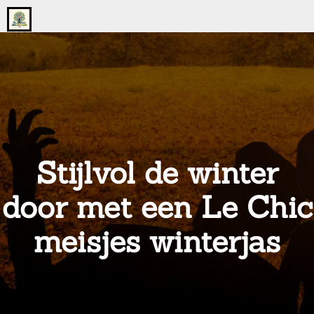
Go
to
the
home
page
of
onsgrotegezin.nl
Stijlvol de winter
door met een Le Chic
meisjes winterjas