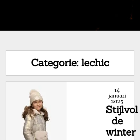
Categorie:
lechic
Posted
14
on
januari
2025
Stijlvol
de
winter