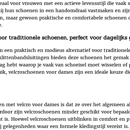
aal voor vrouwen met een actieve levensstijl die vaak s
zij hun schoenen in een handomdraai vastmaken en zijn
n, maar gewoon praktische en comfortabele schoenen di
e.
or traditionele schoenen, perfect voor dagelijks 
een praktisch en modieus alternatief voor traditionele
 klittenbandsluitingen bieden deze schoenen het gemak 
e dag hebt waarop je vaak van schoeisel moet wisselen 
ik, velcroschoenen voor dames zijn een ideale keuze di
en met velcro voor dames is dat ze over het algemeen
erdoor zijn velcroschoenen minder geschikt voor bepaa
st is. Hoewel velcroschoenen uitblinken in comfort en p
 gelegenheden waar een formele kledingstijl vereist is.