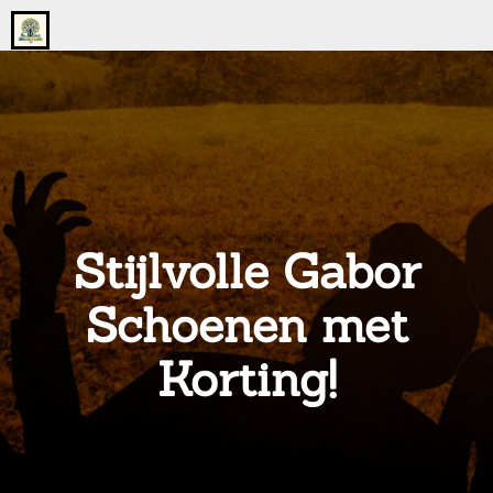
Go
to
the
home
page
of
onsgrotegezin.nl
Stijlvolle Gabor
Schoenen met
Korting!