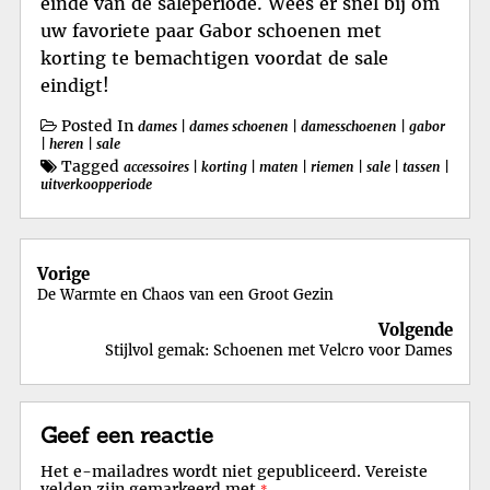
einde van de saleperiode. Wees er snel bij om
uw favoriete paar Gabor schoenen met
korting te bemachtigen voordat de sale
eindigt!
Posted In
dames
|
dames schoenen
|
damesschoenen
|
gabor
|
heren
|
sale
Tagged
accessoires
|
korting
|
maten
|
riemen
|
sale
|
tassen
|
uitverkoopperiode
Berichtnavigatie
Vorige
De Warmte en Chaos van een Groot Gezin
Volgende
Stijlvol gemak: Schoenen met Velcro voor Dames
Geef een reactie
Het e-mailadres wordt niet gepubliceerd.
Vereiste
velden zijn gemarkeerd met