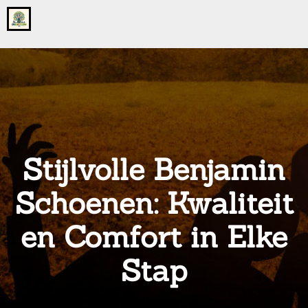
Go
to
the
home
page
of
onsgrotegezin.nl
Stijlvolle Benjamin
Schoenen: Kwaliteit
en Comfort in Elke
Stap