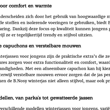
oor comfort en warmte
derscheiden zich door het gebruik van hoogwaardige ma
e stoffen en isolerende voeringen te gebruiken, biedt 
ring. Dankzij deze focus op kwaliteit kunnen jongens
 ze er tegelijkertijd trendy en stijlvol uitzien.
re capuchons en verstelbare mouwen
erjassen voor jongens zijn de praktische extra’s die 
res zorgen voor extra functionaliteit en comfort, waar
andigheden. Met een afneembare capuchon kan hij kie
terwijl verstelbare mouwen ervoor zorgen dat de jas pe
en de B.Nosy winterjas niet alleen stijlvol, maar ook pr
llen, van parka’s tot gewatteerde jassen
verschillende modellen winterjassen voor jongens, varië