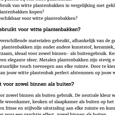
ebruik van witte plantenbakken in vergelijking met gek
 plantenbakken kopen?
beschikbaar voor witte plantenbakken?
ebruikt voor witte plantenbakken?
rschillende materialen gebruikt, afhankelijk van de gew
plantenbakken zijn onder andere kunststof, keramiek,
rzaam, ideaal voor zowel binnen- als buitengebruik. K
 een elegante sfeer. Metalen plantenbakken zijn stevig e
urlijke touch toevoegen aan elke ruimte. Door te kieze
t van jouw witte plantenbak perfect afstemmen op jouw 
kt voor zowel binnen als buiten?
or zowel binnen als buiten gebruik. De neutrale kleur wi
 de woonkamer, keuken of slaapkamer als buiten op het 
n frisse en stijlvolle uitstraling aan elke ruimte en k
voor een prachtig effect, zowel binnen als buiten.