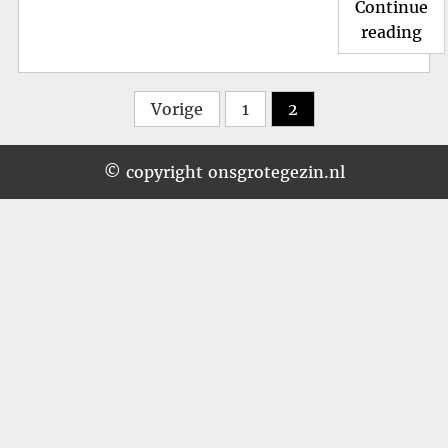
Continue
"S
reading
gen
Fam
Berichtnavigatie
voo
Vorige
1
2
ee
he
© copyright onsgrotegezin.nl
ba