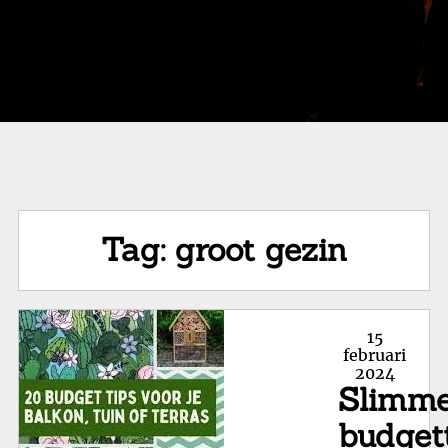
Tag:
groot gezin
Posted
15
on
februari
2024
Slimm
budget