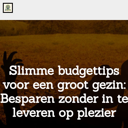
Go
to
the
home
page
of
onsgrotegezin.nl
Slimme budgettips
voor een groot gezin:
Besparen zonder in te
leveren op plezier