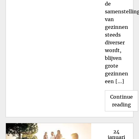
de
samenstellin
van
gezinnen
steeds
diverser
wordt,
blijven
grote
gezinnen
een […]
Continue
"H
reading
Gr
Ge
in
Posted
24
Ned
on
januari