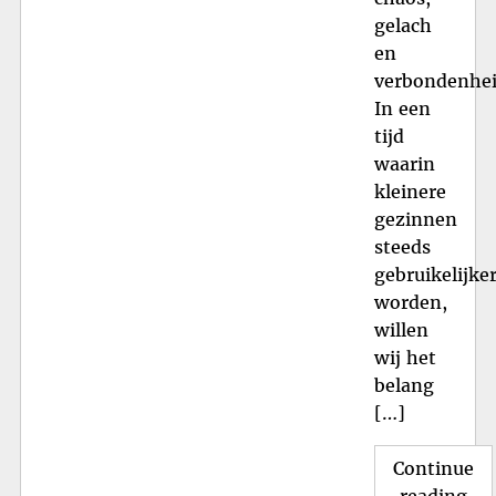
gelach
en
verbondenhei
In een
tijd
waarin
kleinere
gezinnen
steeds
gebruikelijke
worden,
willen
wij het
belang
[…]
Continue
"D
reading