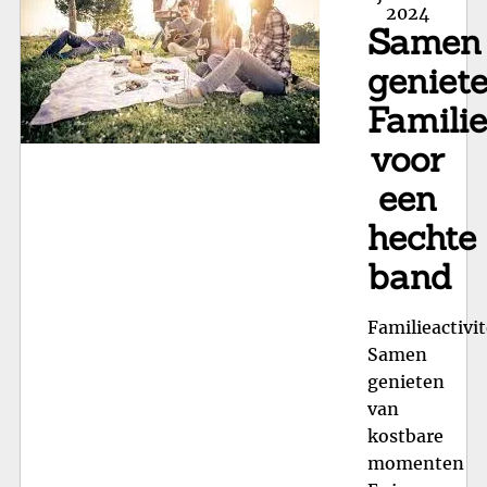
2024
Ee
Samen
Vie
va
geniete
Sa
Familie
en
voor
Dy
een
hechte
band
Familieactivit
Samen
genieten
van
kostbare
momenten