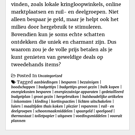
vinden, zoals lokale kringloopwinkels, online
marktplaatsen en ruil- en deelgroepen. Niet
alleen bespaar je geld, maar je helpt ook het
milieu door hergebruik te stimuleren.
Bovendien kun je soms echte schatten
ontdekken die uniek en charmant zijn. Dus
waarom zou je de volle prijs betalen als je
kunt genieten van geweldige deals op
tweedehands items?
Posted In
Uncategorized
Tagged
aanbiedingen
|
besparen
|
bezuinigen
|
boodschappen
|
budgettips
|
budgettips groot gezin
|
bulk kopen
|
energiekosten besparen
|
energiezuinige apparaten
|
gedetailleerd
budgetplan
|
groot gezin
|
hergebruiken
|
huishoudelijke artikelen
|
inkomsten
|
kleding
|
kortingsacties
|
lichten uitschakelen
|
luiers
|
maaltijden thuis koken
|
plezier
|
repareren
|
ruil- en
deelgroepen
|
schoonmaakmiddelen
|
spaargeld
|
speelgoed
|
thermostaat
|
toiletpapier
|
uitgaven
|
voedingsmiddelen
|
vooruit
plannen