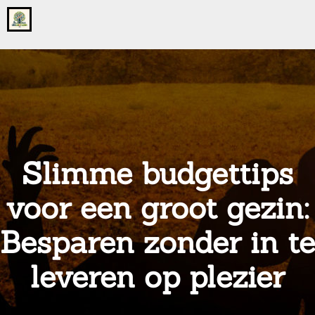
Go
to
the
home
page
of
onsgrotegezin.nl
Slimme budgettips
voor een groot gezin:
Besparen zonder in te
leveren op plezier