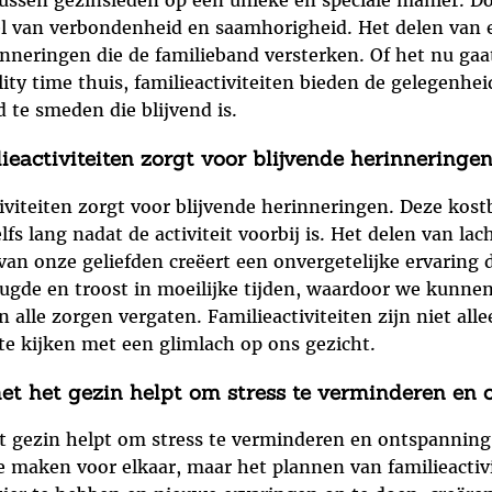
tussen gezinsleden op een unieke en speciale manier. D
oel van verbondenheid en saamhorigheid. Het delen van 
inneringen die de familieband versterken. Of het nu ga
ty time thuis, familieactiviteiten bieden de gelegenhei
te smeden die blijvend is.
eactiviteiten zorgt voor blijvende herinneringen
tiviteiten zorgt voor blijvende herinneringen. Deze k
lfs lang nadat de activiteit voorbij is. Het delen van la
 onze geliefden creëert een onvergetelijke ervaring di
ugde en troost in moeilijke tijden, waardoor we kunne
alle zorgen vergaten. Familieactiviteiten zijn niet all
 te kijken met een glimlach op ons gezicht.
et het gezin helpt om stress te verminderen en 
t gezin helpt om stress te verminderen en ontspanning
 te maken voor elkaar, maar het plannen van familieacti