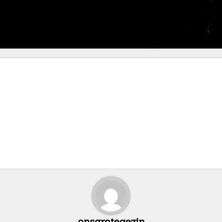
onsgrotegezin