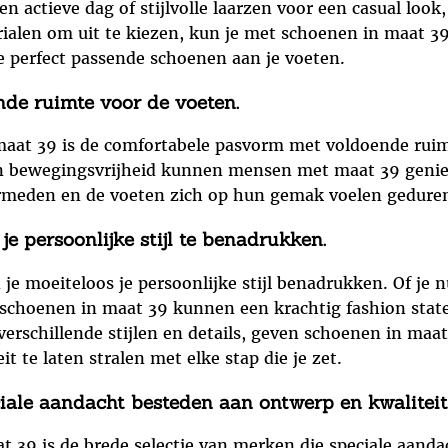
n actieve dag of stijlvolle laarzen voor een casual look
erialen om uit te kiezen, kun je met schoenen in maat 3
de perfect passende schoenen aan je voeten.
de ruimte voor de voeten.
aat 39 is de comfortabele pasvorm met voldoende ruim
en bewegingsvrijheid kunnen mensen met maat 39 geni
ermeden en de voeten zich op hun gemak voelen geduren
 persoonlijke stijl te benadrukken.
 moeiteloos je persoonlijke stijl benadrukken. Of je n
te schoenen in maat 39 kunnen een krachtig fashion sta
verschillende stijlen en details, geven schoenen in maa
it te laten stralen met elke stap die je zet.
iale aandacht besteden aan ontwerp en kwaliteit
t 39 is de brede selectie van merken die speciale aand