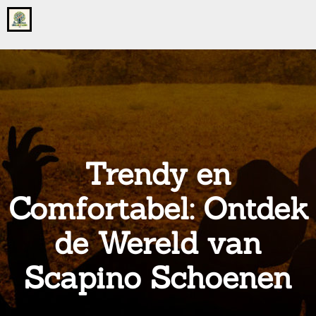
Go
to
the
home
page
of
onsgrotegezin.nl
Trendy en
Comfortabel: Ontdek
de Wereld van
Scapino Schoenen