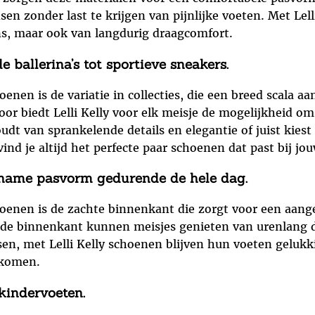
en zonder last te krijgen van pijnlijke voeten. Met Le
gns, maar ook van langdurig draagcomfort.
de ballerina’s tot sportieve sneakers.
enen is de variatie in collecties, die een breed scala aa
door biedt Lelli Kelly voor elk meisje de mogelijkheid o
udt van sprankelende details en elegantie of juist kiest
 vind je altijd het perfecte paar schoenen dat past bij jo
name pasvorm gedurende de hele dag.
choenen is de zachte binnenkant die zorgt voor een aa
n de binnenkant kunnen meisjes genieten van urenlang 
nsen, met Lelli Kelly schoenen blijven hun voeten geluk
rkomen.
kindervoeten.