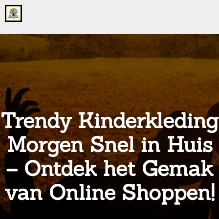
Go
to
the
home
page
of
onsgrotegezin.nl
Trendy Kinderkleding
Morgen Snel in Huis
– Ontdek het Gemak
van Online Shoppen!