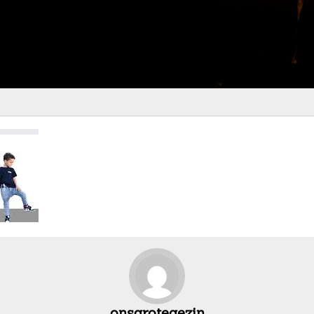
onsgrotegezin