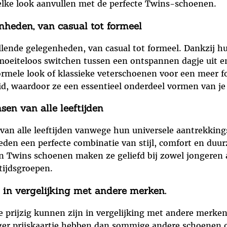
n elke look aanvullen met de perfecte Twins-schoenen.
nheden, van casual tot formeel
llende gelegenheden, van casual tot formeel. Dankzij hu
moeiteloos switchen tussen een ontspannen dagje uit en
formele look of klassieke veterschoenen voor een meer 
d, waardoor ze een essentieel onderdeel vormen van je 
sen van alle leeftijden
van alle leeftijden vanwege hun universele aantrekkings
eden een perfecte combinatie van stijl, comfort en duu
an Twins schoenen maken ze geliefd bij zowel jongeren 
tijdsgroepen.
 in vergelijking met andere merken.
 prijzig kunnen zijn in vergelijking met andere merken
oger prijskaartje hebben dan sommige andere schoenen