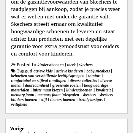
om de garantievoorwaarden van Skechers te
raadplegen bij aankoop, zodat je precies weet
wat er wel en niet onder de garantie valt.
Skechers streeft ernaar om kwalitatief
hoogwaardige schoenen te leveren en staat
achter hun producten met een degelijke
garantie voor extra gemoedsrust voor ouders
en comfort voor kinderen.
Posted In
kinderschoenen
|
merk
|
skechers
Tagged
actieve kids
|
actieve kinderen
|
baby sneakers
|
behoeften van verschillende leeftijdsgroepen
|
comfort
|
comfortabel en stijlvol rondlopen
|
diverse collecties
|
diverse
maten
|
duurzaamheid
|
groeiende voeten
|
hoogwaardige
materialen
|
juiste maat kiezen
|
kinderschoenen
|
kwaliteit
|
memory foam
|
memory foam inlegzolen
|
skechers
|
skechers
kinderschoenen
|
stijl
|
tienerschoenen
|
trendy designs
|
veiligheid
Berichtnavigatie
Vorige