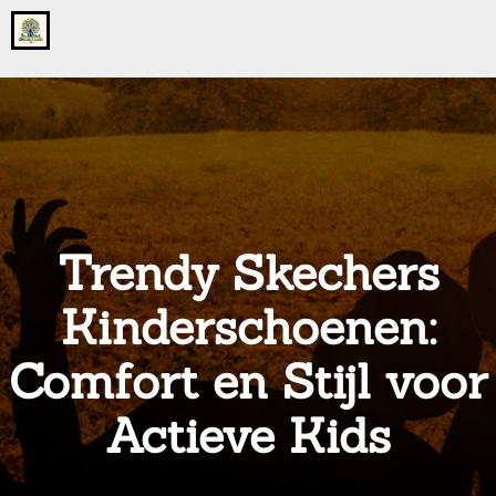
Go
to
the
home
page
of
onsgrotegezin.nl
Trendy Skechers
Kinderschoenen:
Comfort en Stijl voor
Actieve Kids