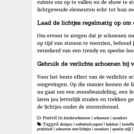
ruimte om op te vallen en de show te ste
lichtgevende elementen echt tot hun re
Laad de lichtjes regelmatig op om
Om ervoor te zorgen dat je schoenen met l
op tijd van stroom te voorzien, behoud j
verzekerd van een trendy en speelse look
Gebruik de verlichte schoenen bij 
Voor het beste effect van de verlichte s
omgevingen. Op die manier komen de lich
nu gaat om een avondwandeling, een fee
laten jou letterlijk stralen en trekken g
de lichtjes onder de sterrenhemel.
Posted In
kinderschoenen
|
schoenen
|
sneakers
Tagged
designs
|
esthetisch aspect
|
hakken
|
instelb
praktisch
|
schoenen met lichtjes
|
sneakers
|
speelse stijl