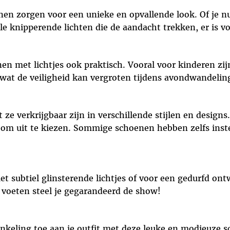
n zorgen voor een unieke en opvallende look. Of je nu 
elle knipperende lichten die de aandacht trekken, er is vo
en met lichtjes ook praktisch. Vooral voor kinderen zij
 wat de veiligheid kan vergroten tijdens avondwandelin
ze verkrijgbaar zijn in verschillende stijlen en designs
s om uit te kiezen. Sommige schoenen hebben zelfs inste
et subtiel glinsterende lichtjes of voor een gedurfd ont
 voeten steel je gegarandeerd de show!
ankeling toe aan je outfit met deze leuke en modieuze s