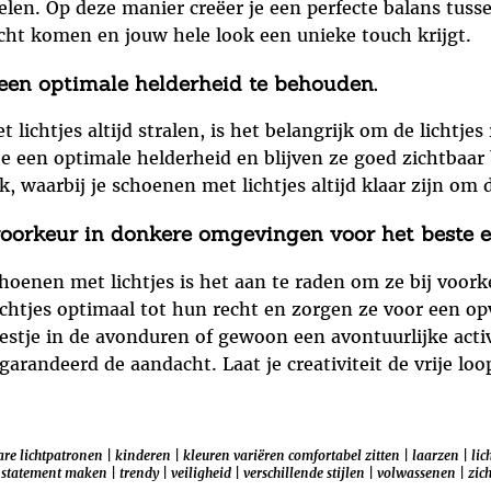
len. Op deze manier creëer je een perfecte balans tussen
cht komen en jouw hele look een unieke touch krijgt.
 een optimale helderheid te behouden.
ichtjes altijd stralen, is het belangrijk om de lichtjes
e een optimale helderheid en blijven ze goed zichtbaar bi
, waarbij je schoenen met lichtjes altijd klaar zijn om
voorkeur in donkere omgevingen voor het beste ef
choenen met lichtjes is het aan te raden om ze bij voor
tjes optimaal tot hun recht en zorgen ze voor een opva
stje in de avonduren of gewoon een avontuurlijke activ
egarandeerd de aandacht. Laat je creativiteit de vrije l
are lichtpatronen
|
kinderen
|
kleuren variëren comfortabel zitten
|
laarzen
|
lic
|
statement maken
|
trendy
|
veiligheid
|
verschillende stijlen
|
volwassenen
|
zic