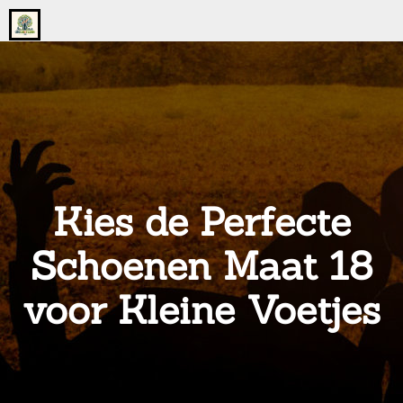
Go
to
the
home
page
of
onsgrotegezin.nl
Kies de Perfecte
Schoenen Maat 18
voor Kleine Voetjes