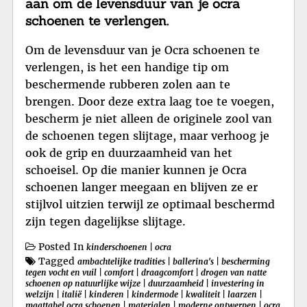
aan om de levensduur van je ocra
schoenen te verlengen.
Om de levensduur van je Ocra schoenen te
verlengen, is het een handige tip om
beschermende rubberen zolen aan te
brengen. Door deze extra laag toe te voegen,
bescherm je niet alleen de originele zool van
de schoenen tegen slijtage, maar verhoog je
ook de grip en duurzaamheid van het
schoeisel. Op die manier kunnen je Ocra
schoenen langer meegaan en blijven ze er
stijlvol uitzien terwijl ze optimaal beschermd
zijn tegen dagelijkse slijtage.
Posted In
kinderschoenen
|
ocra
Tagged
ambachtelijke tradities
|
ballerina's
|
bescherming
tegen vocht en vuil
|
comfort
|
draagcomfort
|
drogen van natte
schoenen op natuurlijke wijze
|
duurzaamheid
|
investering in
welzijn
|
italië
|
kinderen
|
kindermode
|
kwaliteit
|
laarzen
|
maattabel ocra schoenen
|
materialen
|
moderne ontwerpen
|
ocra