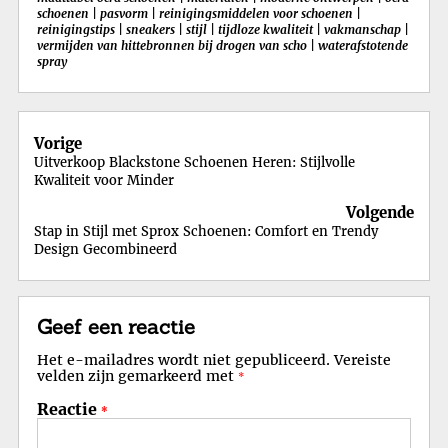
schoenen
|
pasvorm
|
reinigingsmiddelen voor schoenen
|
reinigingstips
|
sneakers
|
stijl
|
tijdloze kwaliteit
|
vakmanschap
|
vermijden van hittebronnen bij drogen van scho
|
waterafstotende
spray
Berichtnavigatie
Vorige
Uitverkoop Blackstone Schoenen Heren: Stijlvolle
Kwaliteit voor Minder
Volgende
Stap in Stijl met Sprox Schoenen: Comfort en Trendy
Design Gecombineerd
Geef een reactie
Het e-mailadres wordt niet gepubliceerd.
Vereiste
velden zijn gemarkeerd met
*
Reactie
*