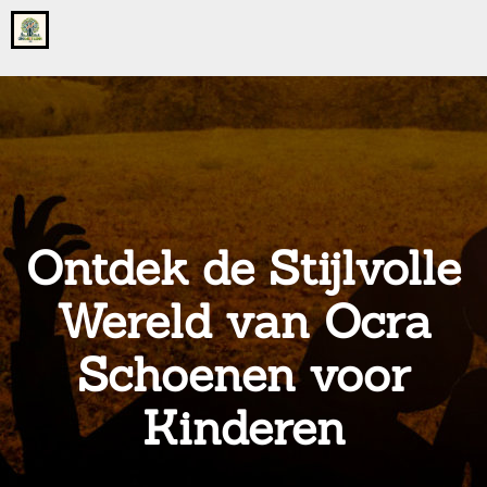
Go
to
the
home
page
of
onsgrotegezin.nl
Ontdek de Stijlvolle
Wereld van Ocra
Schoenen voor
Kinderen