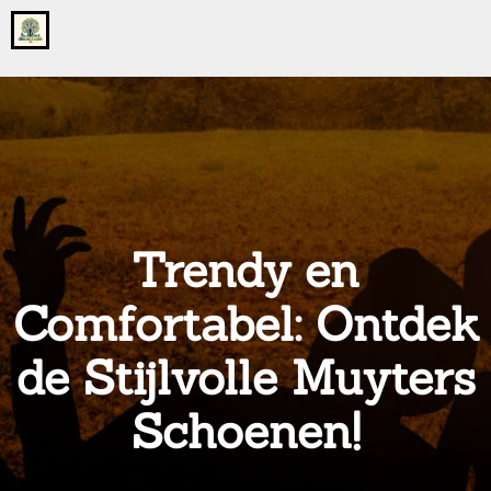
Go
to
the
home
page
of
onsgrotegezin.nl
Trendy en
Comfortabel: Ontdek
de Stijlvolle Muyters
Schoenen!