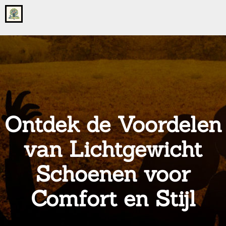
Go
to
the
home
page
of
onsgrotegezin.nl
Ontdek de Voordelen
van Lichtgewicht
Schoenen voor
Comfort en Stijl