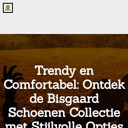
Go
to
the
home
page
of
onsgrotegezin.nl
Trendy en
Comfortabel: Ontdek
de Bisgaard
Schoenen Collectie
met Stijlvolle Opties