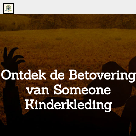
Go
to
the
home
page
of
onsgrotegezin.nl
Ontdek de Betovering
van Someone
Kinderkleding