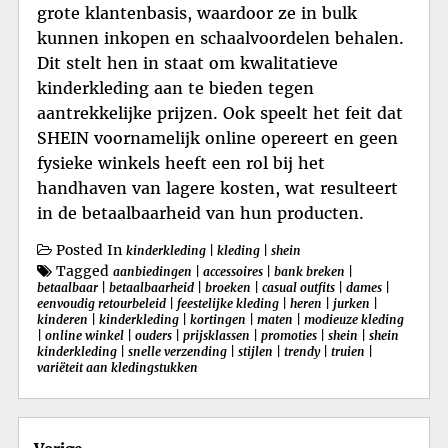
grote klantenbasis, waardoor ze in bulk
kunnen inkopen en schaalvoordelen behalen.
Dit stelt hen in staat om kwalitatieve
kinderkleding aan te bieden tegen
aantrekkelijke prijzen. Ook speelt het feit dat
SHEIN voornamelijk online opereert en geen
fysieke winkels heeft een rol bij het
handhaven van lagere kosten, wat resulteert
in de betaalbaarheid van hun producten.
Posted In
kinderkleding
|
kleding
|
shein
Tagged
aanbiedingen
|
accessoires
|
bank breken
|
betaalbaar
|
betaalbaarheid
|
broeken
|
casual outfits
|
dames
|
eenvoudig retourbeleid
|
feestelijke kleding
|
heren
|
jurken
|
kinderen
|
kinderkleding
|
kortingen
|
maten
|
modieuze kleding
|
online winkel
|
ouders
|
prijsklassen
|
promoties
|
shein
|
shein
kinderkleding
|
snelle verzending
|
stijlen
|
trendy
|
truien
|
variëteit aan kledingstukken
Berichtnavigatie