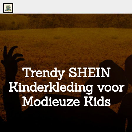
Go
to
the
home
page
of
onsgrotegezin.nl
Trendy SHEIN
Kinderkleding voor
Modieuze Kids