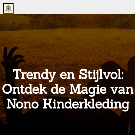
Go
to
the
home
page
of
onsgrotegezin.nl
Trendy en Stijlvol:
Ontdek de Magie van
Nono Kinderkleding