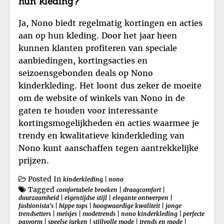
hun kleding?
Ja, Nono biedt regelmatig kortingen en acties
aan op hun kleding. Door het jaar heen
kunnen klanten profiteren van speciale
aanbiedingen, kortingsacties en
seizoensgebonden deals op Nono
kinderkleding. Het loont dus zeker de moeite
om de website of winkels van Nono in de
gaten te houden voor interessante
kortingsmogelijkheden en acties waarmee je
trendy en kwalitatieve kinderkleding van
Nono kunt aanschaffen tegen aantrekkelijke
prijzen.
Posted In
kinderkleding
|
nono
Tagged
comfortabele broeken
|
draagcomfort
|
duurzaamheid
|
eigentijdse stijl
|
elegante ontwerpen
|
fashionista's
|
hippe tops
|
hoogwaardige kwaliteit
|
jonge
trendsetters
|
meisjes
|
modetrends
|
nono kinderkleding
|
perfecte
pasvorm
|
speelse jurken
|
stijlvolle mode
|
trends en mode
|