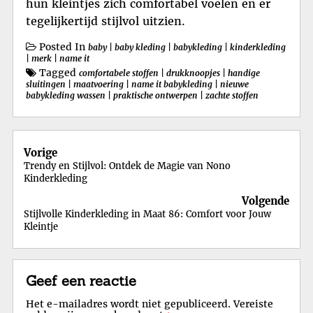
hun kleintjes zich comfortabel voelen en er
tegelijkertijd stijlvol uitzien.
Posted In
baby
|
baby kleding
|
babykleding
|
kinderkleding
|
merk
|
name it
Tagged
comfortabele stoffen
|
drukknoopjes
|
handige
sluitingen
|
maatvoering
|
name it babykleding
|
nieuwe
babykleding wassen
|
praktische ontwerpen
|
zachte stoffen
Berichtnavigatie
Vorige
Trendy en Stijlvol: Ontdek de Magie van Nono
Kinderkleding
Volgende
Stijlvolle Kinderkleding in Maat 86: Comfort voor Jouw
Kleintje
Geef een reactie
Het e-mailadres wordt niet gepubliceerd.
Vereiste