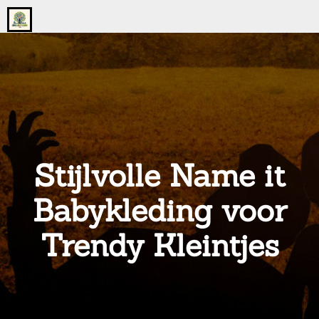
Go
to
the
home
page
of
onsgrotegezin.nl
Stijlvolle Name it
Babykleding voor
Trendy Kleintjes