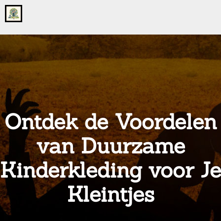
Go
to
the
home
page
of
onsgrotegezin.nl
Ontdek de Voordelen
van Duurzame
Kinderkleding voor Je
Kleintjes