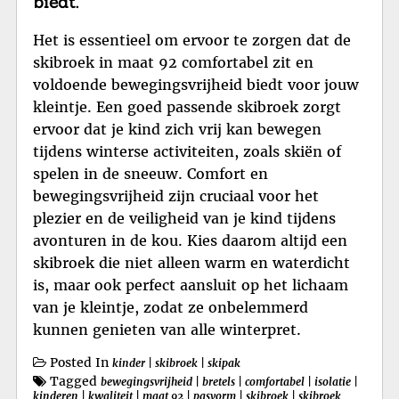
biedt.
Het is essentieel om ervoor te zorgen dat de
skibroek in maat 92 comfortabel zit en
voldoende bewegingsvrijheid biedt voor jouw
kleintje. Een goed passende skibroek zorgt
ervoor dat je kind zich vrij kan bewegen
tijdens winterse activiteiten, zoals skiën of
spelen in de sneeuw. Comfort en
bewegingsvrijheid zijn cruciaal voor het
plezier en de veiligheid van je kind tijdens
avonturen in de kou. Kies daarom altijd een
skibroek die niet alleen warm en waterdicht
is, maar ook perfect aansluit op het lichaam
van je kleintje, zodat ze onbelemmerd
kunnen genieten van alle winterpret.
Posted In
kinder
|
skibroek
|
skipak
Tagged
bewegingsvrijheid
|
bretels
|
comfortabel
|
isolatie
|
kinderen
|
kwaliteit
|
maat 92
|
pasvorm
|
skibroek
|
skibroek