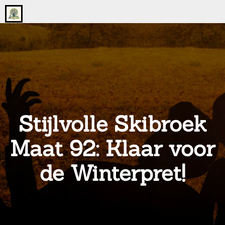
Go
to
the
home
page
of
onsgrotegezin.nl
Stijlvolle Skibroek
Maat 92: Klaar voor
de Winterpret!