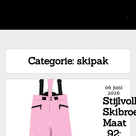
Categorie:
skipak
Posted
06 juni
on
2026
Stijlvol
Skibro
Maat
92: