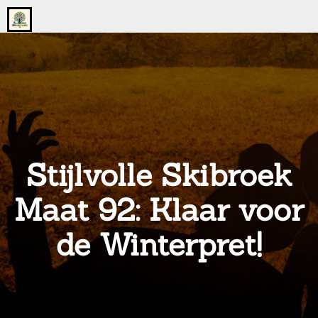
Go
to
the
home
page
of
onsgrotegezin.nl
Stijlvolle Skibroek
Maat 92: Klaar voor
de Winterpret!