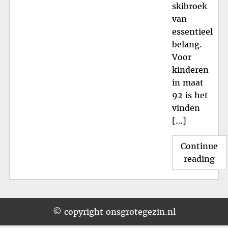
skibroek
van
essentieel
belang.
Voor
kinderen
in maat
92 is het
vinden
[…]
Continue
"St
reading
Ski
Ma
92:
Kla
© copyright onsgrotegezin.nl
voo