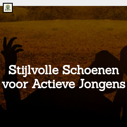
Go
to
the
home
page
of
onsgrotegezin.nl
Stijlvolle Schoenen
voor Actieve Jongens