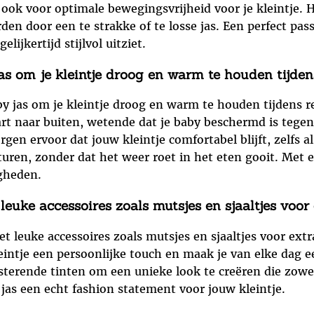
 ook voor optimale bewegingsvrijheid voor je kleintje. H
 door een te strakke of te losse jas. Een perfect pass
lijkertijd stijlvol uitziet.
jas om je kleintje droog en warm te houden tijde
by jas om je kleintje droog en warm te houden tijdens
art naar buiten, wetende dat je baby beschermd is teg
en ervoor dat jouw kleintje comfortabel blijft, zelfs a
turen, zonder dat het weer roet in het eten gooit. Met e
igheden.
uke accessoires zoals mutsjes en sjaaltjes voor ex
 leuke accessoires zoals mutsjes en sjaaltjes voor extr
kleintje een persoonlijke touch en maak je van elke dag
terende tinten om een unieke look te creëren die zowel 
 jas een echt fashion statement voor jouw kleintje.