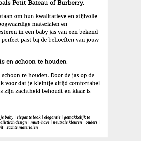
als Petit Bateau of Burberry.
staan om hun kwalitatieve en stijlvolle
hoogwaardige materialen en
esteren in een baby jas van een bekend
e perfect past bij de behoeften van jouw
is en schoon te houden.
n schoon te houden. Door de jas op de
ok voor dat je kleintje altijd comfortabel
s zijn zachtheid behoudt en klaar is
 je baby
|
elegante look
|
elegantie
|
gemakkelijk te
listisch design
|
must-have
|
neutrale kleuren
|
ouders
|
it
|
zachte materialen