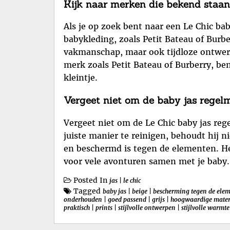
Kijk naar merken die bekend staan 
Als je op zoek bent naar een Le Chic bab
babykleding, zoals Petit Bateau of Bur
vakmanschap, maar ook tijdloze ontwerp
merk zoals Petit Bateau of Burberry, ben
kleintje.
Vergeet niet om de baby jas regelm
Vergeet niet om de Le Chic baby jas reg
juiste manier te reinigen, behoudt hij ni
en beschermd is tegen de elementen. Het
voor vele avonturen samen met je baby.
Posted In
jas
|
le chic
Tagged
baby jas
|
beige
|
bescherming tegen de ele
onderhouden
|
goed passend
|
grijs
|
hoogwaardige mater
praktisch
|
prints
|
stijlvolle ontwerpen
|
stijlvolle warmte