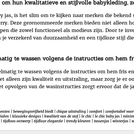
om hun kwalitatieve en stijlvolle babykleding, zo
y jas, is het slim om te kijken naar merken die bekend 
berry. Deze gerenommeerde merken bieden niet alleen 
en die zowel functioneel als modieus zijn. Door te inv
 je verzekerd van duurzaamheid en een tijdloze stijl di
atig te wassen volgens de instructies om hem fr
elmatig te wassen volgens de instructies om hem fris e
et alleen zijn kwaliteit en uitstraling, maar zorg je er o
 opvolgen van de wasinstructies zorgt ervoor dat de ja
menten
|
bewegingsvrijheid biedt
|
chique uitstraling
|
comfort
|
comfortabel voor
ialen
|
klassieke designs
|
kwaliteit van de stof
|
le chic
|
le chic baby jas
|
minima
|
tijdloos ontwerp
|
tijdloze elegantie
|
trendy kleuren
|
tussenjas
|
winterjas
|
w