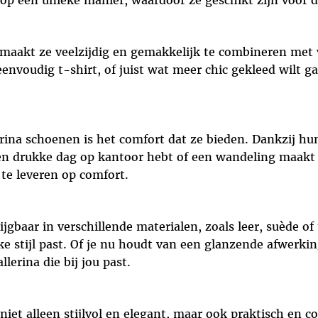
op een unieke manier, waardoor ze geschikt zijn voor 
maakt ze veelzijdig en gemakkelijk te combineren met ve
envoudig t-shirt, of juist wat meer chic gekleed wilt g
rina schoenen is het comfort dat ze bieden. Dankzij hun
 een drukke dag op kantoor hebt of een wandeling maakt 
n te leveren op comfort.
jgbaar in verschillende materialen, zoals leer, suède of
jke stijl past. Of je nu houdt van een glanzende afwerkin
llerina die bij jou past.
iet alleen stijlvol en elegant, maar ook praktisch en co