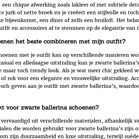
een chique afwerking zoals lakleer of met subtiele detai
jurk of nette broek en je creëert een stijlvolle en toch
 bijeenkomst, een diner of zelfs een bruiloft. Het bela
outfit en accessoires af te stemmen op de elegantie van
oenen het beste combineren met mijn outfit?
hoenen met je outfit kan op verschillende manieren wo
asual en alledaagse uitstraling kun je zwarte ballerin
 maar toch trendy look. Als je wat meer chic gekleed wi
f rok voor een elegante en vrouwelijke uitstraling. Ac
uch geven aan je outfit met zwarte ballerina’s, waardoor 
kt voor zwarte ballerina schoenen?
ervaardigd uit verschillende materialen, afhankelijk v
en die worden gebruikt voor zwarte ballerina’s zijn on
 om zijn duurzaamheid en luxe uitstraling, terwijl suèd