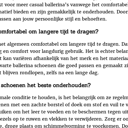
kt voor meer casual ballerina’s vanwege het comfortabe
atief bieden en zijn gemakkelijk te onderhouden. Door 
ssen aan jouw persoonlijke stijl en behoeften.
comfortabel om langere tijd te dragen?
 het algemeen comfortabel om langere tijd te dragen. Da
 en comfort voor langdurig gebruik. Het is echter bela
t kan variëren afhankelijk van het merk en het materiaa
zwarte ballerina schoenen die goed passen en gemaakt 
 blijven rondlopen, zelfs na een lange dag.
na schoenen het beste onderhouden?
imale conditie te houden, is het belangrijk om ze rege
nen met een zachte borstel of doek om stof en vuil te v
ruiken om het leer te voeden en te beschermen tegen ui
vezels op te ruwen en vlekken te verwijderen. Zorg er o
le, droge plaats om schimmelvorming te voorkomen. Do