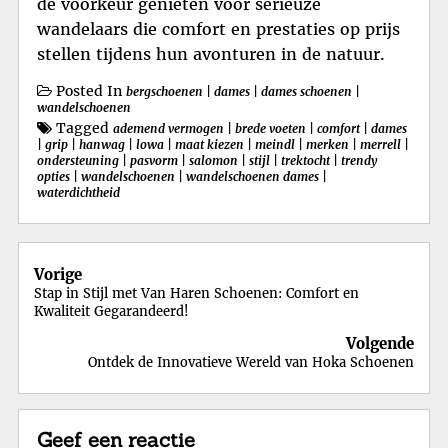
de voorkeur genieten voor serieuze
wandelaars die comfort en prestaties op prijs
stellen tijdens hun avonturen in de natuur.
Posted In
bergschoenen
|
dames
|
dames schoenen
|
wandelschoenen
Tagged
ademend vermogen
|
brede voeten
|
comfort
|
dames
|
grip
|
hanwag
|
lowa
|
maat kiezen
|
meindl
|
merken
|
merrell
|
ondersteuning
|
pasvorm
|
salomon
|
stijl
|
trektocht
|
trendy
opties
|
wandelschoenen
|
wandelschoenen dames
|
waterdichtheid
Berichtnavigatie
Vorige
Stap in Stijl met Van Haren Schoenen: Comfort en
Kwaliteit Gegarandeerd!
Volgende
Ontdek de Innovatieve Wereld van Hoka Schoenen
Geef een reactie