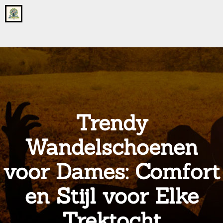
Go
to
the
home
page
of
onsgrotegezin.nl
Trendy
Wandelschoenen
voor Dames: Comfort
en Stijl voor Elke
Trektocht