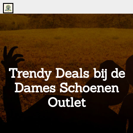
Go
to
the
home
page
of
onsgrotegezin.nl
Trendy Deals bij de
Dames Schoenen
Outlet