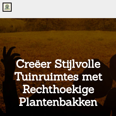
Go
to
the
home
page
of
onsgrotegezin.nl
Creëer Stijlvolle
Tuinruimtes met
Rechthoekige
Plantenbakken