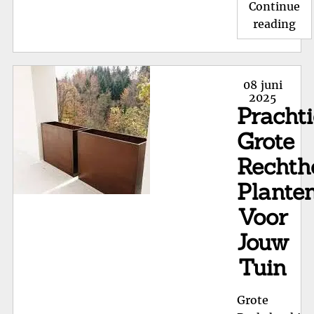
Continue
"Cr
reading
Sti
Tui
me
Posted
08 juni
Re
on
2025
Pracht
Pl
Grote
Rechth
Plante
Voor
Jouw
Tuin
Grote