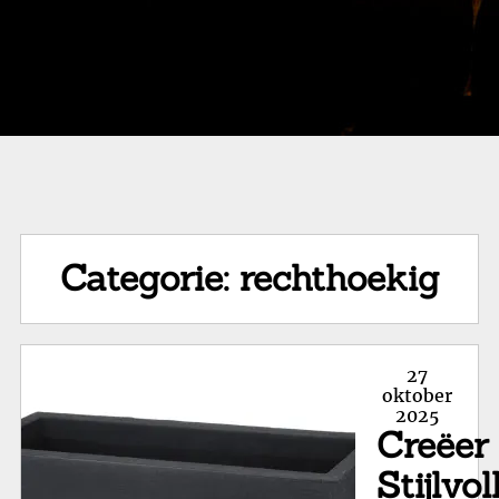
Categorie:
rechthoekig
Posted
27
on
oktober
2025
Creëer
Stijlvol