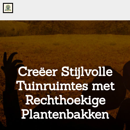
Go
to
the
home
page
of
onsgrotegezin.nl
Creëer Stijlvolle
Tuinruimtes met
Rechthoekige
Plantenbakken