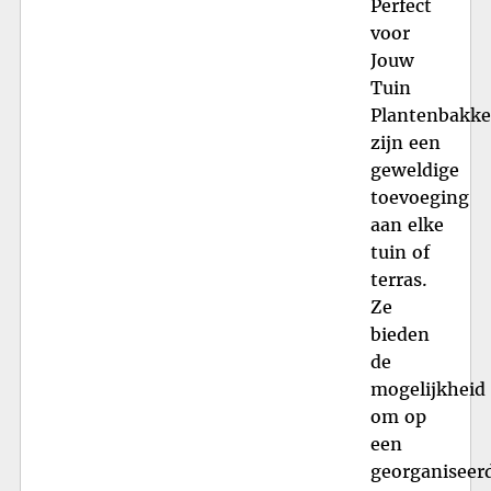
Perfect
voor
Jouw
Tuin
Plantenbakk
zijn een
geweldige
toevoeging
aan elke
tuin of
terras.
Ze
bieden
de
mogelijkheid
om op
een
georganiseer