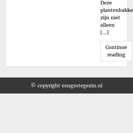
Deze
plantenbakk
zijn niet
alleen
[…]
Continue
"Pr
reading
Gro
Re
Pl
Vo
© copyright onsgrotegezin.nl
Jo
Tu