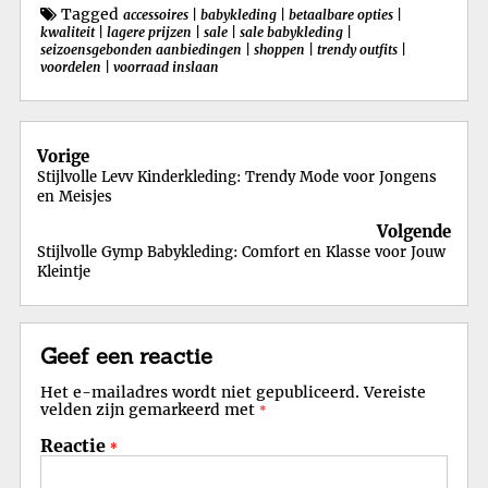
Tagged
accessoires
|
babykleding
|
betaalbare opties
|
kwaliteit
|
lagere prijzen
|
sale
|
sale babykleding
|
seizoensgebonden aanbiedingen
|
shoppen
|
trendy outfits
|
voordelen
|
voorraad inslaan
Berichtnavigatie
Vorige
Stijlvolle Levv Kinderkleding: Trendy Mode voor Jongens
en Meisjes
Volgende
Stijlvolle Gymp Babykleding: Comfort en Klasse voor Jouw
Kleintje
Geef een reactie
Het e-mailadres wordt niet gepubliceerd.
Vereiste
velden zijn gemarkeerd met
*
Reactie
*