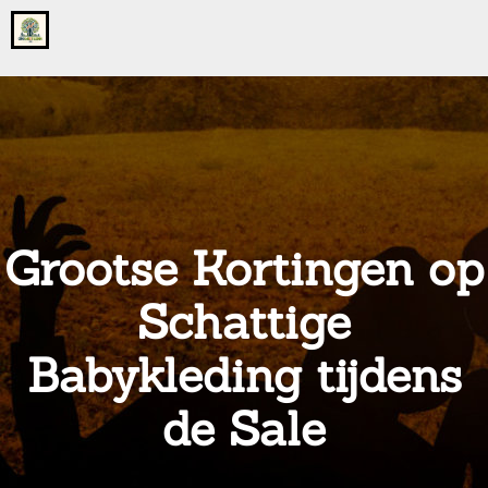
Go
to
the
home
page
of
onsgrotegezin.nl
Grootse Kortingen op
Schattige
Babykleding tijdens
de Sale