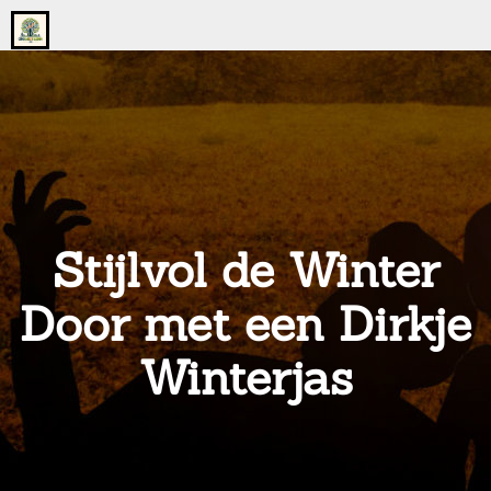
Go
to
the
home
page
of
onsgrotegezin.nl
Stijlvol de Winter
Door met een Dirkje
Winterjas