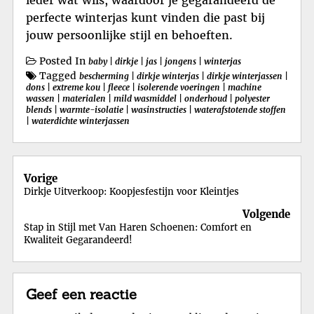
ieder wat wils, waardoor je gegarandeerd de
perfecte winterjas kunt vinden die past bij
jouw persoonlijke stijl en behoeften.
Posted In
baby
|
dirkje
|
jas
|
jongens
|
winterjas
Tagged
bescherming
|
dirkje winterjas
|
dirkje winterjassen
|
dons
|
extreme kou
|
fleece
|
isolerende voeringen
|
machine
wassen
|
materialen
|
mild wasmiddel
|
onderhoud
|
polyester
blends
|
warmte-isolatie
|
wasinstructies
|
waterafstotende stoffen
|
waterdichte winterjassen
Berichtnavigatie
Vorige
Dirkje Uitverkoop: Koopjesfestijn voor Kleintjes
Volgende
Stap in Stijl met Van Haren Schoenen: Comfort en
Kwaliteit Gegarandeerd!
Geef een reactie