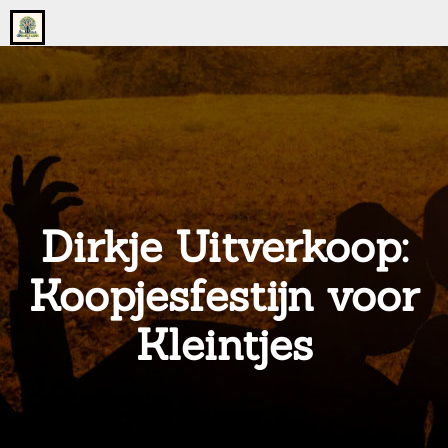
Go
to
the
home
page
of
onsgrotegezin.nl
Dirkje Uitverkoop:
Koopjesfestijn voor
Kleintjes